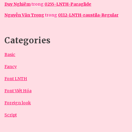
Duy Nghiêm
trong
0255-LNTH-Paraglide
Nguyễn Văn Trọng
trong
0112-LNTH-raustila-Regular
Categories
Basic
Fancy
Font LNTH
Font Việt Hóa
Foreign look
Script