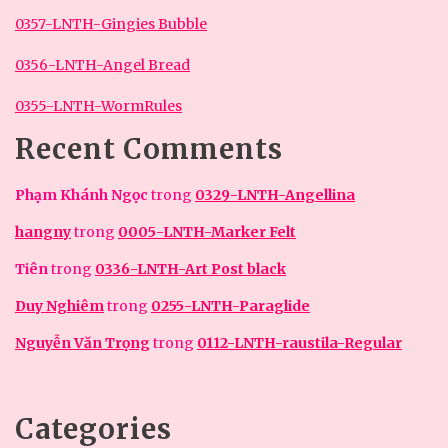
0357-LNTH-Gingies Bubble
0356-LNTH-Angel Bread
0355-LNTH-WormRules
Recent Comments
Phạm Khánh Ngọc
trong
0329-LNTH-Angellina
hangny
trong
0005-LNTH-Marker Felt
Tiên
trong
0336-LNTH-Art Post black
Duy Nghiêm
trong
0255-LNTH-Paraglide
Nguyễn Văn Trọng
trong
0112-LNTH-raustila-Regular
Categories