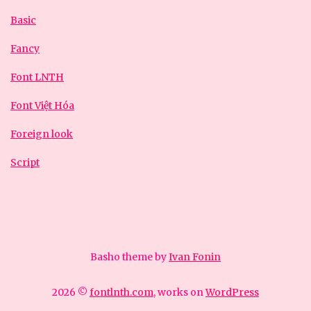
Basic
Fancy
Font LNTH
Font Việt Hóa
Foreign look
Script
Basho theme by
Ivan Fonin
2026 ©
fontlnth.com
, works on
WordPress