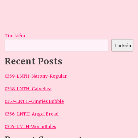
trang
bài
viết
Tìm kiếm
Tìm kiếm
Recent Posts
0359-LNTH-Narony-Regular
0358-LNTH-Catvetica
0357-LNTH-Gingies Bubble
0356-LNTH-Angel Bread
0355-LNTH-WormRules