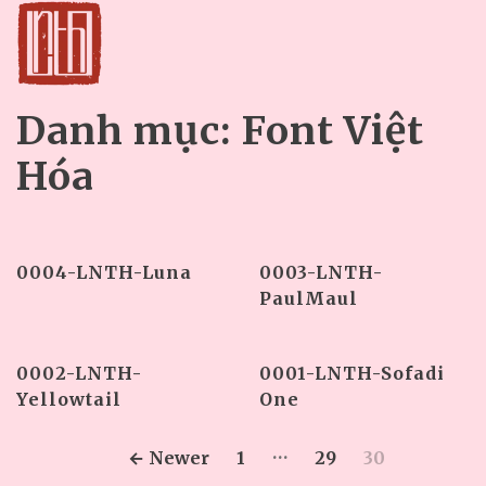
Danh mục:
Font Việt
Hóa
0004-LNTH-Luna
0003-LNTH-
PaulMaul
0002-LNTH-
0001-LNTH-Sofadi
Yellowtail
One
…
Phân
←
Newer
1
29
30