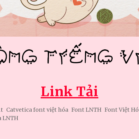
Link Tải
nt
Catvetica font việt hóa
Font LNTH
Font Việt Hó
óa LNTH