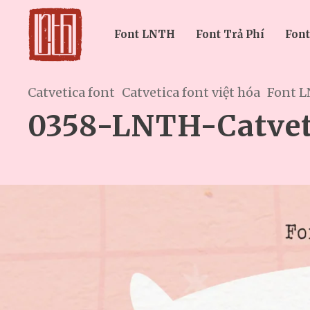
Font LNTH
Font Trả Phí
Font
Catvetica font
Catvetica font việt hóa
Font 
0358-LNTH-Catvet