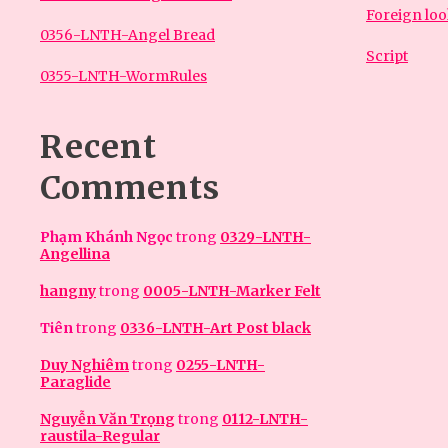
Foreign lo
0356-LNTH-Angel Bread
Script
0355-LNTH-WormRules
Recent
Comments
Phạm Khánh Ngọc
trong
0329-LNTH-
Angellina
hangny
trong
0005-LNTH-Marker Felt
Tiên
trong
0336-LNTH-Art Post black
Duy Nghiêm
trong
0255-LNTH-
Paraglide
Nguyễn Văn Trọng
trong
0112-LNTH-
raustila-Regular