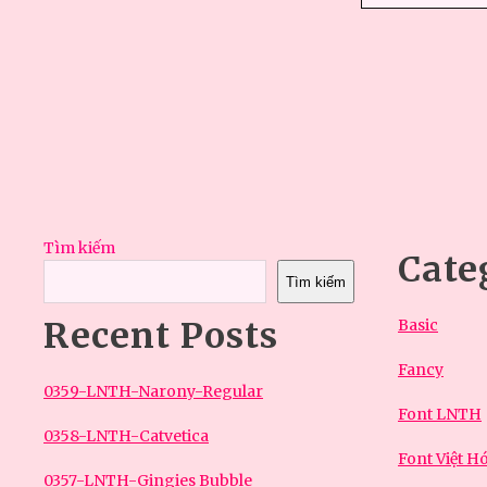
Tìm kiếm
Cate
Tìm kiếm
Recent Posts
Basic
Fancy
0359-LNTH-Narony-Regular
Font LNTH
0358-LNTH-Catvetica
Font Việt H
0357-LNTH-Gingies Bubble