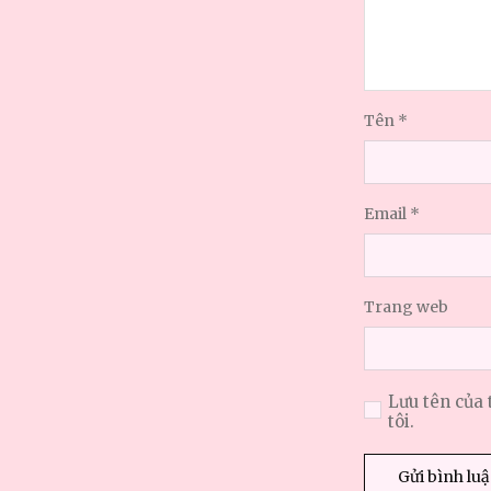
Tên
*
Email
*
Trang web
Lưu tên của 
tôi.