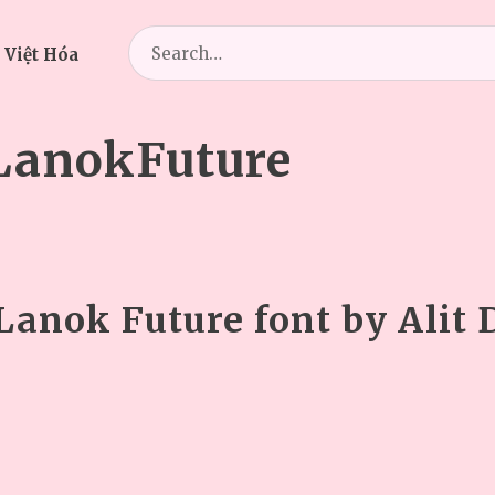
Search
 Việt Hóa
for:
anokFuture
Lanok Future font by Alit 