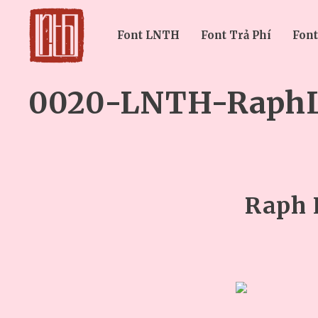
Font LNTH
Font Trả Phí
Font
0020-LNTH-RaphL
Raph 