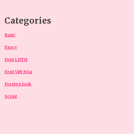
Categories
Basic
Fancy
Font LNTH
Font Việt Hóa
Foreign look
Script