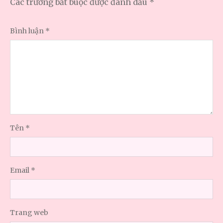
Các trường bắt buộc được đánh dấu
*
Bình luận
*
Tên
*
Email
*
Trang web