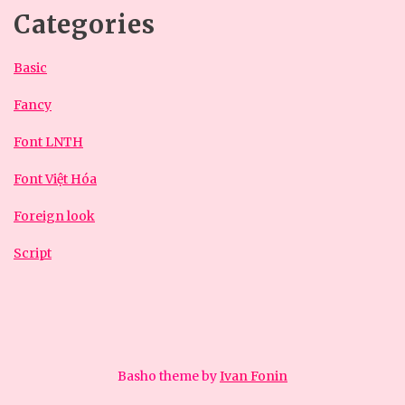
Categories
Basic
Fancy
Font LNTH
Font Việt Hóa
Foreign look
Script
Basho theme by
Ivan Fonin