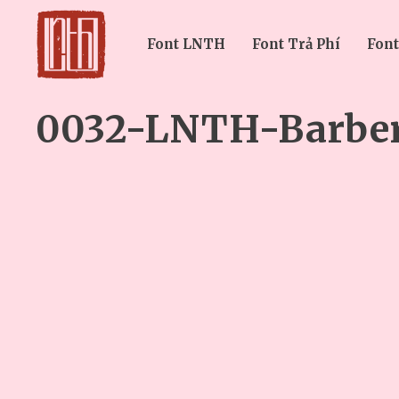
Font LNTH
Font Trả Phí
Font
0032-LNTH-Barbe