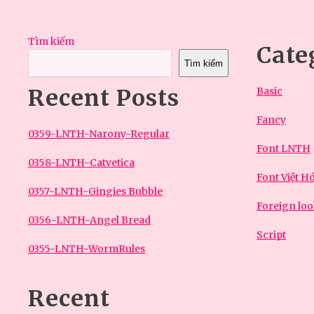
Tìm kiếm
Cate
Tìm kiếm
Recent Posts
Basic
Fancy
0359-LNTH-Narony-Regular
Font LNTH
0358-LNTH-Catvetica
Font Việt H
0357-LNTH-Gingies Bubble
Foreign lo
0356-LNTH-Angel Bread
Script
0355-LNTH-WormRules
Recent