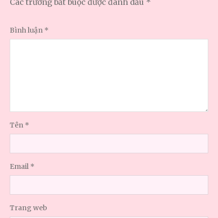
Các trường bắt buộc được đánh dấu
*
Bình luận
*
Tên
*
Email
*
Trang web