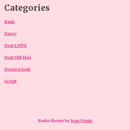
Categories
Basic
Fancy
Font LNTH
Font Việt Hóa
Foreign look
Script
Basho theme by
Ivan Fonin