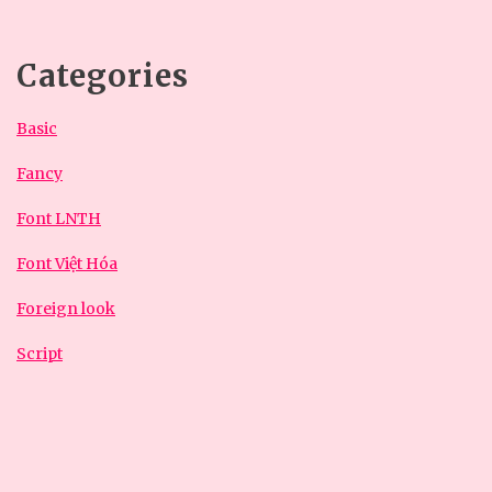
Categories
Basic
Fancy
Font LNTH
Font Việt Hóa
Foreign look
Script