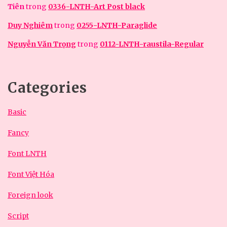
Tiên
trong
0336-LNTH-Art Post black
Duy Nghiêm
trong
0255-LNTH-Paraglide
Nguyễn Văn Trọng
trong
0112-LNTH-raustila-Regular
Categories
Basic
Fancy
Font LNTH
Font Việt Hóa
Foreign look
Script