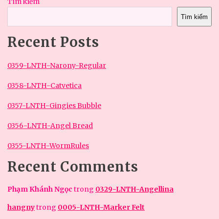
Tìm kiếm
Tìm kiếm
Recent Posts
0359-LNTH-Narony-Regular
0358-LNTH-Catvetica
0357-LNTH-Gingies Bubble
0356-LNTH-Angel Bread
0355-LNTH-WormRules
Recent Comments
Phạm Khánh Ngọc
trong
0329-LNTH-Angellina
hangny
trong
0005-LNTH-Marker Felt