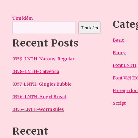
Tìm kiếm
Cate
Tìm kiếm
Recent Posts
Basic
Fancy
0359-LNTH-Narony-Regular
Font LNTH
0358-LNTH-Catvetica
Font Việt H
0357-LNTH-Gingies Bubble
Foreign lo
0356-LNTH-Angel Bread
Script
0355-LNTH-WormRules
Recent