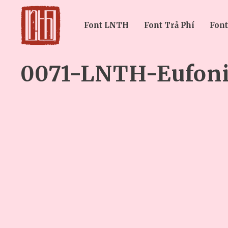
Font LNTH
Font Trả Phí
Font
0071-LNTH-Eufon