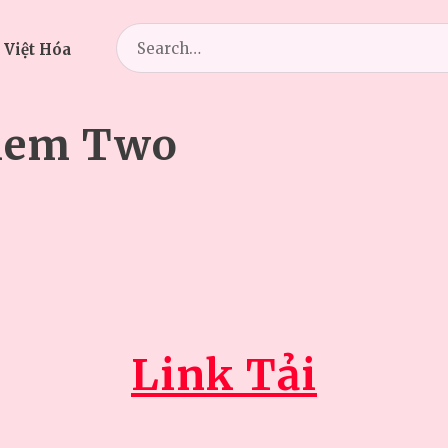
Search
 Việt Hóa
for:
iem Two
Link Tải