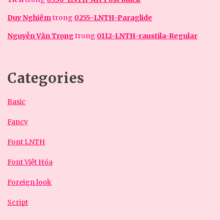
Duy Nghiêm
trong
0255-LNTH-Paraglide
Nguyễn Văn Trọng
trong
0112-LNTH-raustila-Regular
Categories
Basic
Fancy
Font LNTH
Font Việt Hóa
Foreign look
Script