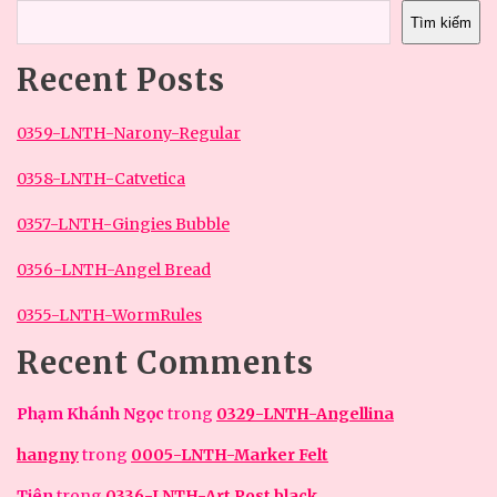
Tìm kiếm
Recent Posts
0359-LNTH-Narony-Regular
0358-LNTH-Catvetica
0357-LNTH-Gingies Bubble
0356-LNTH-Angel Bread
0355-LNTH-WormRules
Recent Comments
Phạm Khánh Ngọc
trong
0329-LNTH-Angellina
hangny
trong
0005-LNTH-Marker Felt
Tiên
trong
0336-LNTH-Art Post black