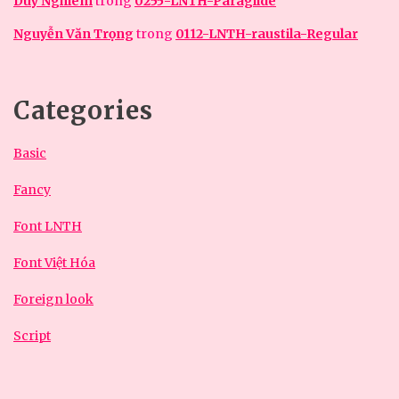
Duy Nghiêm
trong
0255-LNTH-Paraglide
Nguyễn Văn Trọng
trong
0112-LNTH-raustila-Regular
Categories
Basic
Fancy
Font LNTH
Font Việt Hóa
Foreign look
Script