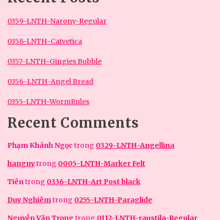
0359-LNTH-Narony-Regular
0358-LNTH-Catvetica
0357-LNTH-Gingies Bubble
0356-LNTH-Angel Bread
0355-LNTH-WormRules
Recent Comments
Phạm Khánh Ngọc
trong
0329-LNTH-Angellina
hangny
trong
0005-LNTH-Marker Felt
Tiên
trong
0336-LNTH-Art Post black
Duy Nghiêm
trong
0255-LNTH-Paraglide
Nguyễn Văn Trọng
trong
0112-LNTH-raustila-Regular