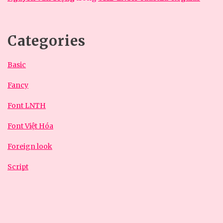
Categories
Basic
Fancy
Font LNTH
Font Việt Hóa
Foreign look
Script