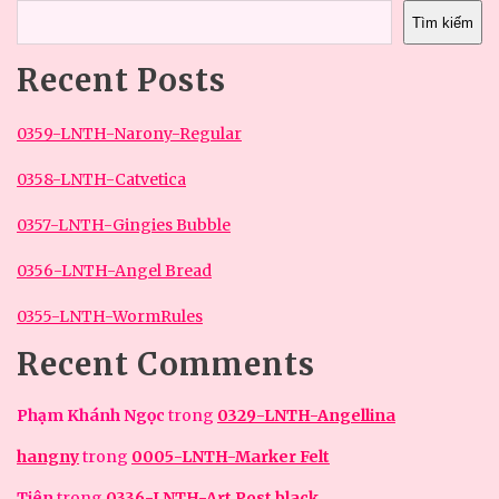
Tìm kiếm
Recent Posts
0359-LNTH-Narony-Regular
0358-LNTH-Catvetica
0357-LNTH-Gingies Bubble
0356-LNTH-Angel Bread
0355-LNTH-WormRules
Recent Comments
Phạm Khánh Ngọc
trong
0329-LNTH-Angellina
hangny
trong
0005-LNTH-Marker Felt
Tiên
trong
0336-LNTH-Art Post black