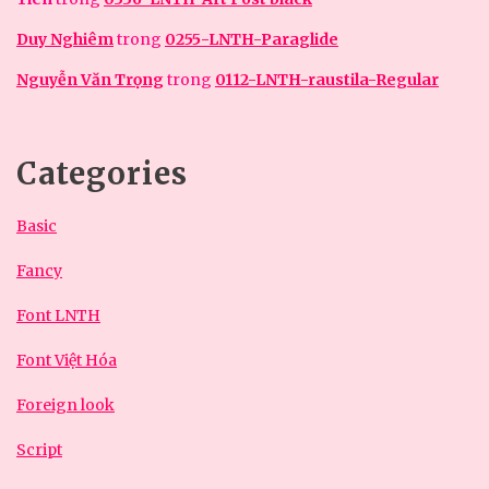
Duy Nghiêm
trong
0255-LNTH-Paraglide
Nguyễn Văn Trọng
trong
0112-LNTH-raustila-Regular
Categories
Basic
Fancy
Font LNTH
Font Việt Hóa
Foreign look
Script