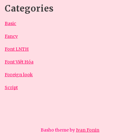
Categories
Basic
Fancy
Font LNTH
Font Việt Hóa
Foreign look
Script
Basho theme by
Ivan Fonin