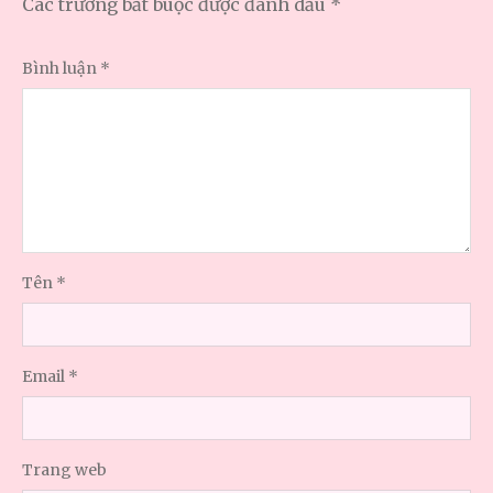
Các trường bắt buộc được đánh dấu
*
Bình luận
*
Tên
*
Email
*
Trang web