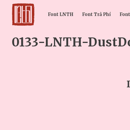
Font LNTH
Font Trả Phí
Font
0133-LNTH-DustD