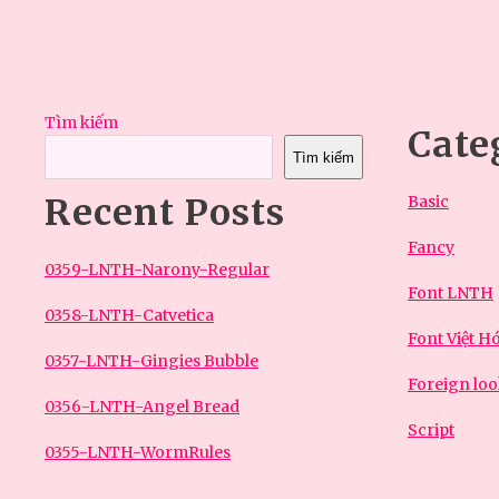
Tìm kiếm
Cate
Tìm kiếm
Recent Posts
Basic
Fancy
0359-LNTH-Narony-Regular
Font LNTH
0358-LNTH-Catvetica
Font Việt H
0357-LNTH-Gingies Bubble
Foreign lo
0356-LNTH-Angel Bread
Script
0355-LNTH-WormRules