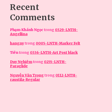
Recent
Comments
Phạm Khánh Ngọc
trong
0329-LNTH-
Angellina
hangny
trong
0005-LNTH-Marker Felt
Tiên
trong
0336-LNTH-Art Post black
Duy Nghiêm
trong
0255-LNTH-
Paraglide
Nguyễn Văn Trọng
trong
0112-LNTH-
raustila-Regular