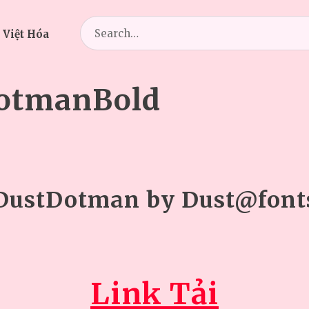
Search
 Việt Hóa
for:
otmanBold
DustDotman by Dust@font
Link Tải