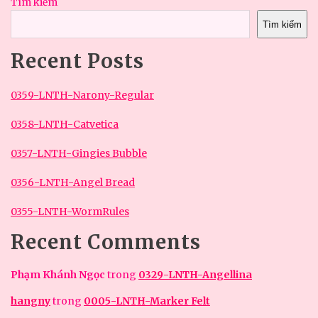
Tìm kiếm
Tìm kiếm
Recent Posts
0359-LNTH-Narony-Regular
0358-LNTH-Catvetica
0357-LNTH-Gingies Bubble
0356-LNTH-Angel Bread
0355-LNTH-WormRules
Recent Comments
Phạm Khánh Ngọc
trong
0329-LNTH-Angellina
hangny
trong
0005-LNTH-Marker Felt