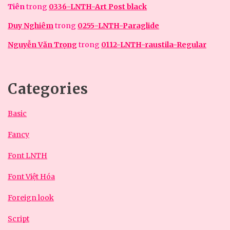
Tiên
trong
0336-LNTH-Art Post black
Duy Nghiêm
trong
0255-LNTH-Paraglide
Nguyễn Văn Trọng
trong
0112-LNTH-raustila-Regular
Categories
Basic
Fancy
Font LNTH
Font Việt Hóa
Foreign look
Script