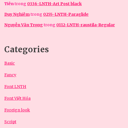
Tiên
trong
0336-LNTH-Art Post black
Duy Nghiêm
trong
0255-LNTH-Paraglide
Nguyễn Văn Trọng
trong
0112-LNTH-raustila-Regular
Categories
Basic
Fancy
Font LNTH
Font Việt Hóa
Foreign look
Script