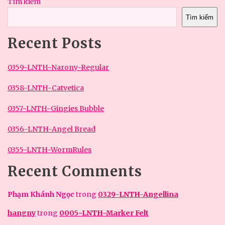
Tìm kiếm
Tìm kiếm
Recent Posts
0359-LNTH-Narony-Regular
0358-LNTH-Catvetica
0357-LNTH-Gingies Bubble
0356-LNTH-Angel Bread
0355-LNTH-WormRules
Recent Comments
Phạm Khánh Ngọc
trong
0329-LNTH-Angellina
hangny
trong
0005-LNTH-Marker Felt