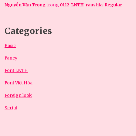
Nguyễn Văn Trọng
trong
0112-LNTH-raustila-Regular
Categories
Basic
Fancy
Font LNTH
Font Việt Hóa
Foreign look
Script