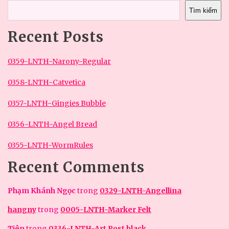
Tìm kiếm
Recent Posts
0359-LNTH-Narony-Regular
0358-LNTH-Catvetica
0357-LNTH-Gingies Bubble
0356-LNTH-Angel Bread
0355-LNTH-WormRules
Recent Comments
Phạm Khánh Ngọc
trong
0329-LNTH-Angellina
hangny
trong
0005-LNTH-Marker Felt
Tiên
trong
0336-LNTH-Art Post black