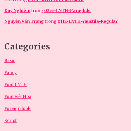
Duy Nghiêm
trong
0255-LNTH-Paraglide
Nguyễn Văn Trọng
trong
0112-LNTH-raustila-Regular
Categories
Basic
Fancy
Font LNTH
Font Việt Hóa
Foreign look
Script