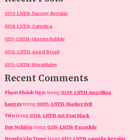
0359-LNTH-Narony-Regular
0358-LNTH-Catvetica
0357-LNTH-Gingies Bubble
0356-LNTH-Angel Bread
0355-LNTH-WormRules
Recent Comments
Phạm Khánh Ngọc
trong
0329-LNTH-Angellina
hangny
trong
0005-LNTH-Marker Felt
Tiên
trong
0336-LNTH-Art Post black
Duy Nghiêm
trong
0255-LNTH-Paraglide
Nguyễn Văn Trọng
trong
0112-LNTH-raustila-Regular