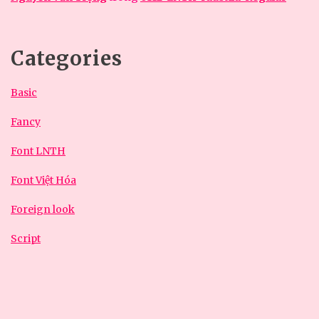
Categories
Basic
Fancy
Font LNTH
Font Việt Hóa
Foreign look
Script