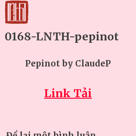
0168-LNTH-pepinot
Pepinot by ClaudeP
Link Tải
Để lại một bình luận