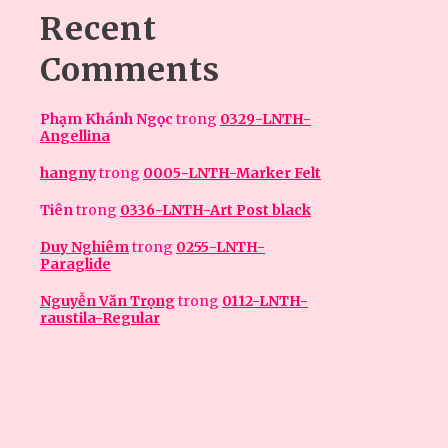
Recent
Comments
Phạm Khánh Ngọc
trong
0329-LNTH-
Angellina
hangny
trong
0005-LNTH-Marker Felt
Tiên
trong
0336-LNTH-Art Post black
Duy Nghiêm
trong
0255-LNTH-
Paraglide
Nguyễn Văn Trọng
trong
0112-LNTH-
raustila-Regular