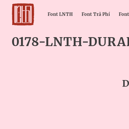
Font LNTH
Font Trả Phí
Font
0178-LNTH-DURA
D