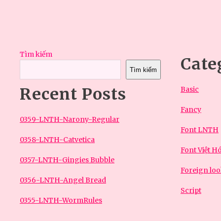
Tìm kiếm
Cate
Tìm kiếm
Recent Posts
Basic
Fancy
0359-LNTH-Narony-Regular
Font LNTH
0358-LNTH-Catvetica
Font Việt H
0357-LNTH-Gingies Bubble
Foreign lo
0356-LNTH-Angel Bread
Script
0355-LNTH-WormRules