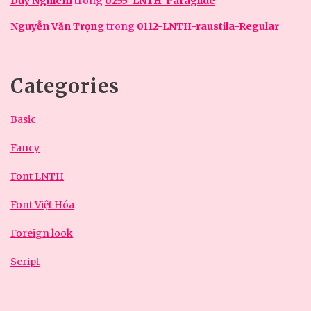
Duy Nghiêm
trong
0255-LNTH-Paraglide
Nguyễn Văn Trọng
trong
0112-LNTH-raustila-Regular
Categories
Basic
Fancy
Font LNTH
Font Việt Hóa
Foreign look
Script