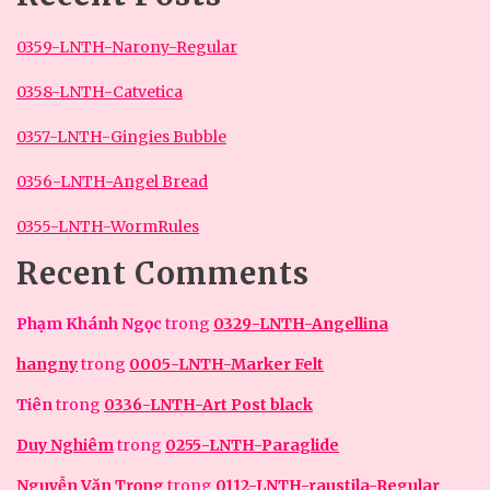
0359-LNTH-Narony-Regular
0358-LNTH-Catvetica
0357-LNTH-Gingies Bubble
0356-LNTH-Angel Bread
0355-LNTH-WormRules
Recent Comments
Phạm Khánh Ngọc
trong
0329-LNTH-Angellina
hangny
trong
0005-LNTH-Marker Felt
Tiên
trong
0336-LNTH-Art Post black
Duy Nghiêm
trong
0255-LNTH-Paraglide
Nguyễn Văn Trọng
trong
0112-LNTH-raustila-Regular