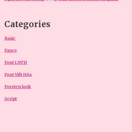
Categories
Basic
Fancy
Font LNTH
Font Việt Hóa
Foreign look
Script