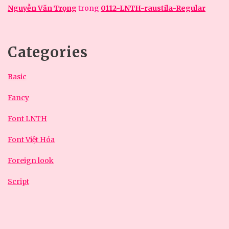
Nguyễn Văn Trọng
trong
0112-LNTH-raustila-Regular
Categories
Basic
Fancy
Font LNTH
Font Việt Hóa
Foreign look
Script