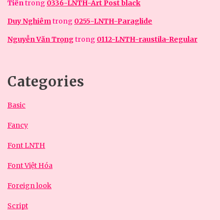
Tiên
trong
0336-LNTH-Art Post black
Duy Nghiêm
trong
0255-LNTH-Paraglide
Nguyễn Văn Trọng
trong
0112-LNTH-raustila-Regular
Categories
Basic
Fancy
Font LNTH
Font Việt Hóa
Foreign look
Script