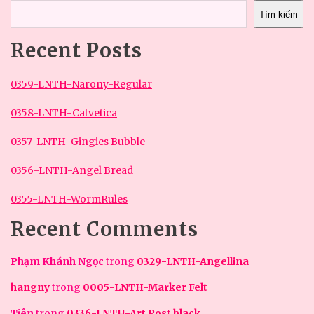
Tìm kiếm
Recent Posts
0359-LNTH-Narony-Regular
0358-LNTH-Catvetica
0357-LNTH-Gingies Bubble
0356-LNTH-Angel Bread
0355-LNTH-WormRules
Recent Comments
Phạm Khánh Ngọc
trong
0329-LNTH-Angellina
hangny
trong
0005-LNTH-Marker Felt
Tiên
trong
0336-LNTH-Art Post black