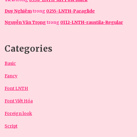
Duy Nghiêm
trong
0255-LNTH-Paraglide
Nguyễn Văn Trọng
trong
0112-LNTH-raustila-Regular
Categories
Basic
Fancy
Font LNTH
Font Việt Hóa
Foreign look
Script