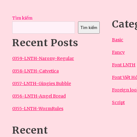
Tìm kiếm
Cate
Tìm kiếm
Recent Posts
Basic
Fancy
0359-LNTH-Narony-Regular
Font LNTH
0358-LNTH-Catvetica
Font Việt H
0357-LNTH-Gingies Bubble
Foreign lo
0356-LNTH-Angel Bread
Script
0355-LNTH-WormRules
Recent