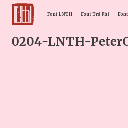
Font LNTH
Font Trả Phí
Font
0204-LNTH-PeterO