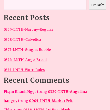
Tìm kiếm
Recent Posts
0359-LNTH-Narony-Regular
0358-LNTH-Catvetica
0357-LNTH-Gingies Bubble
0356-LNTH-Angel Bread
0355-LNTH-WormRules
Recent Comments
Phạm Khánh Ngọc
trong
0329-LNTH-Angellina
hangny
trong
0005-LNTH-Marker Felt
Tiên
trong
0336-LNTH-Art Post black