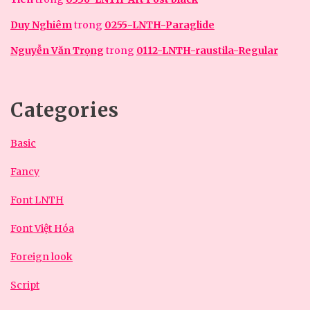
Duy Nghiêm
trong
0255-LNTH-Paraglide
Nguyễn Văn Trọng
trong
0112-LNTH-raustila-Regular
Categories
Basic
Fancy
Font LNTH
Font Việt Hóa
Foreign look
Script