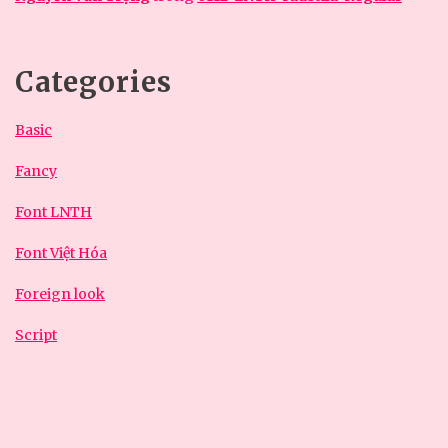
Categories
Basic
Fancy
Font LNTH
Font Việt Hóa
Foreign look
Script