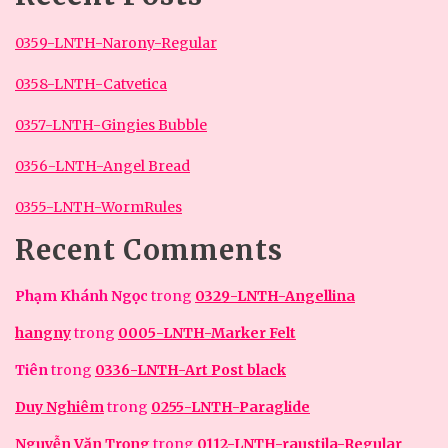
0359-LNTH-Narony-Regular
0358-LNTH-Catvetica
0357-LNTH-Gingies Bubble
0356-LNTH-Angel Bread
0355-LNTH-WormRules
Recent Comments
Phạm Khánh Ngọc
trong
0329-LNTH-Angellina
hangny
trong
0005-LNTH-Marker Felt
Tiên
trong
0336-LNTH-Art Post black
Duy Nghiêm
trong
0255-LNTH-Paraglide
Nguyễn Văn Trọng
trong
0112-LNTH-raustila-Regular