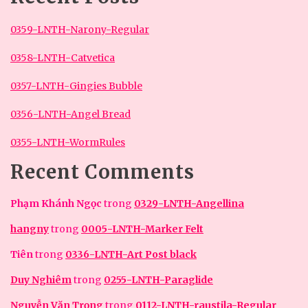
0359-LNTH-Narony-Regular
0358-LNTH-Catvetica
0357-LNTH-Gingies Bubble
0356-LNTH-Angel Bread
0355-LNTH-WormRules
Recent Comments
Phạm Khánh Ngọc
trong
0329-LNTH-Angellina
hangny
trong
0005-LNTH-Marker Felt
Tiên
trong
0336-LNTH-Art Post black
Duy Nghiêm
trong
0255-LNTH-Paraglide
Nguyễn Văn Trọng
trong
0112-LNTH-raustila-Regular