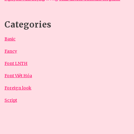
Categories
Basic
Fancy
Font LNTH
Font Việt Hóa
Foreign look
Script