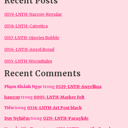
Recent Posts
0359-LNTH-Narony-Regular
0358-LNTH-Catvetica
0357-LNTH-Gingies Bubble
0356-LNTH-Angel Bread
0355-LNTH-WormRules
Recent Comments
Phạm Khánh Ngọc
trong
0329-LNTH-Angellina
hangny
trong
0005-LNTH-Marker Felt
Tiên
trong
0336-LNTH-Art Post black
Duy Nghiêm
trong
0255-LNTH-Paraglide