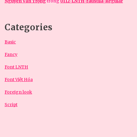
Nguyễn Văn Trọng
trong
0112-LNTH-raustila-Regular
Categories
Basic
Fancy
Font LNTH
Font Việt Hóa
Foreign look
Script