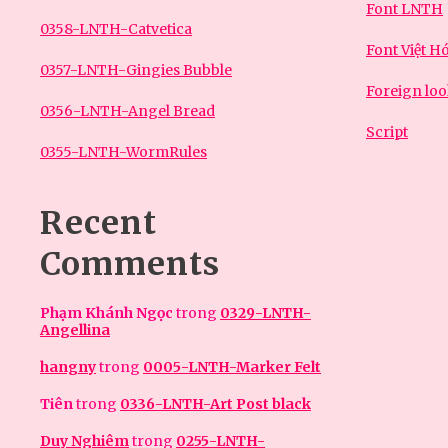
Font LNTH
0358-LNTH-Catvetica
Font Việt H
0357-LNTH-Gingies Bubble
Foreign lo
0356-LNTH-Angel Bread
Script
0355-LNTH-WormRules
Recent
Comments
Phạm Khánh Ngọc
trong
0329-LNTH-
Angellina
hangny
trong
0005-LNTH-Marker Felt
Tiên
trong
0336-LNTH-Art Post black
Duy Nghiêm
trong
0255-LNTH-