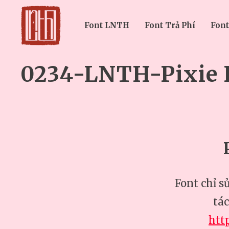
Font LNTH
Font Trả Phí
Font
0234-LNTH-Pixie 
Font chỉ s
tá
htt