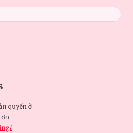
s
bản quyền ở
 ơn
ing/