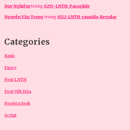
Duy Nghiêm
trong
0255-LNTH-Paraglide
Nguyễn Văn Trọng
trong
0112-LNTH-raustila-Regular
Categories
Basic
Fancy
Font LNTH
Font Việt Hóa
Foreign look
Script