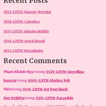
Recent Posts
0359-LNTH-Narony-Regular
0358-LNTH-Catvetica
0357-LNTH-Gingies Bubble
0356-LNTH-Angel Bread
0355-LNTH-WormRules
Recent Comments
Phạm Khánh Ngọc
trong
0329-LNTH-Angellina
hangny
trong
0005-LNTH-Marker Felt
Tiên
trong
0336-LNTH-Art Post black
Duy Nghiêm
trong
0255-LNTH-Paraglide