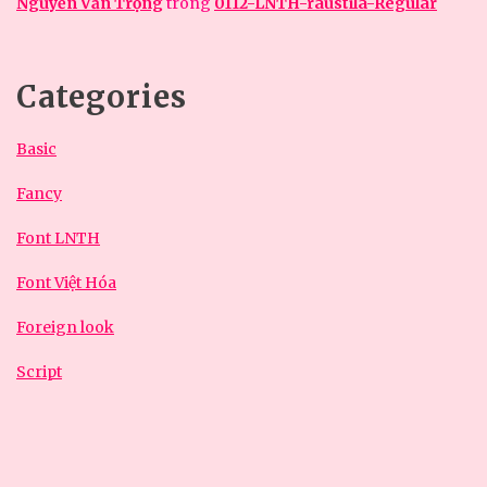
Nguyễn Văn Trọng
trong
0112-LNTH-raustila-Regular
Categories
Basic
Fancy
Font LNTH
Font Việt Hóa
Foreign look
Script