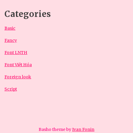
Categories
Basic
Fancy
Font LNTH
Font Việt Hóa
Foreign look
Script
Basho theme by
Ivan Fonin