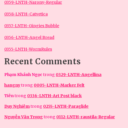
0359-LNTH-Narony-Regular
0358-LNTH-Catvetica
0357-LNTH-Gingies Bubble
0356-LNTH-Angel Bread
0355-LNTH-WormRules
Recent Comments
Phạm Khánh Ngọc
trong
0329-LNTH-Angellina
hangny
trong
0005-LNTH-Marker Felt
Tiên
trong
0336-LNTH-Art Post black
Duy Nghiêm
trong
0255-LNTH-Paraglide
Nguyễn Văn Trọng
trong
0112-LNTH-raustila-Regular