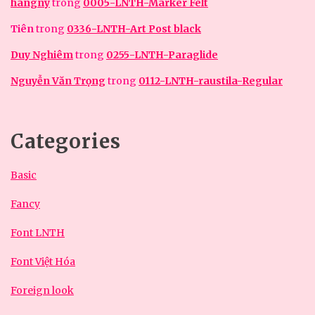
hangny
trong
0005-LNTH-Marker Felt
Tiên
trong
0336-LNTH-Art Post black
Duy Nghiêm
trong
0255-LNTH-Paraglide
Nguyễn Văn Trọng
trong
0112-LNTH-raustila-Regular
Categories
Basic
Fancy
Font LNTH
Font Việt Hóa
Foreign look