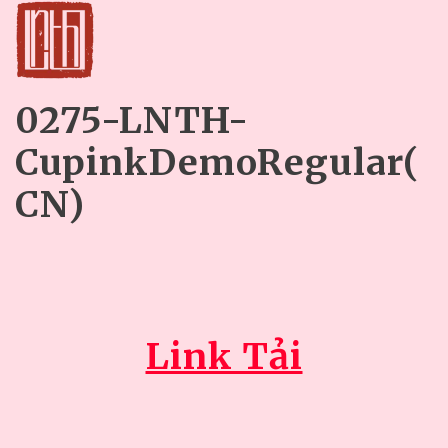
0275-LNTH-
CupinkDemoRegular(
CN)
Link Tải