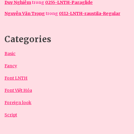
Duy Nghiêm
trong
0255-LNTH-Paraglide
Nguyễn Văn Trọng
trong
0112-LNTH-raustila-Regular
Categories
Basic
Fancy
Font LNTH
Font Việt Hóa
Foreign look
Script