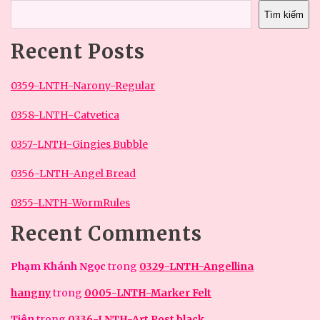
Tìm kiếm
Recent Posts
0359-LNTH-Narony-Regular
0358-LNTH-Catvetica
0357-LNTH-Gingies Bubble
0356-LNTH-Angel Bread
0355-LNTH-WormRules
Recent Comments
Phạm Khánh Ngọc
trong
0329-LNTH-Angellina
hangny
trong
0005-LNTH-Marker Felt
Tiên
trong
0336-LNTH-Art Post black