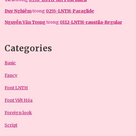
Duy Nghiêm
trong
0255-LNTH-Paraglide
Nguyễn Văn Trọng
trong
0112-LNTH-raustila-Regular
Categories
Basic
Fancy
Font LNTH
Font Việt Hóa
Foreign look
Script