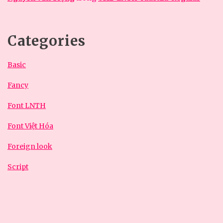
Categories
Basic
Fancy
Font LNTH
Font Việt Hóa
Foreign look
Script