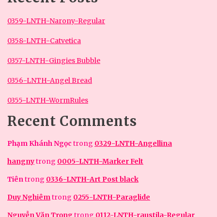
0359-LNTH-Narony-Regular
0358-LNTH-Catvetica
0357-LNTH-Gingies Bubble
0356-LNTH-Angel Bread
0355-LNTH-WormRules
Recent Comments
Phạm Khánh Ngọc
trong
0329-LNTH-Angellina
hangny
trong
0005-LNTH-Marker Felt
Tiên
trong
0336-LNTH-Art Post black
Duy Nghiêm
trong
0255-LNTH-Paraglide
Nguyễn Văn Trọng
trong
0112-LNTH-raustila-Regular