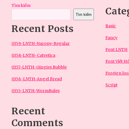
Tìm kiếm
Cate
Tìm kiếm
Recent Posts
Basic
Fancy
0359-LNTH-Narony-Regular
Font LNTH
0358-LNTH-Catvetica
Font Việt H
0357-LNTH-Gingies Bubble
Foreign lo
0356-LNTH-Angel Bread
Script
0355-LNTH-WormRules
Recent
Comments