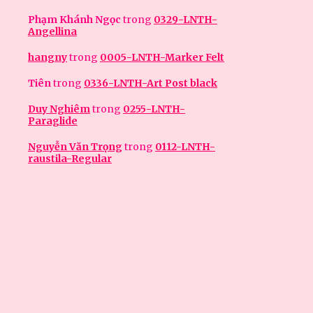
Phạm Khánh Ngọc
trong
0329-LNTH-
Angellina
hangny
trong
0005-LNTH-Marker Felt
Tiên
trong
0336-LNTH-Art Post black
Duy Nghiêm
trong
0255-LNTH-
Paraglide
Nguyễn Văn Trọng
trong
0112-LNTH-
raustila-Regular