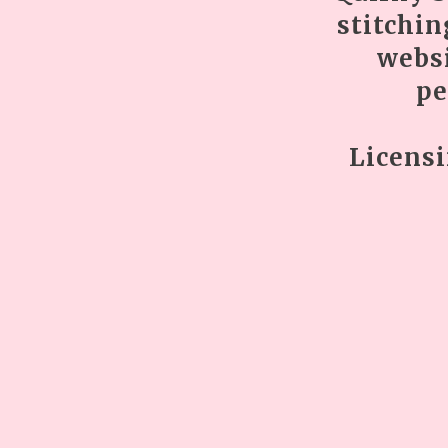
stitchin
websi
pe
Licens