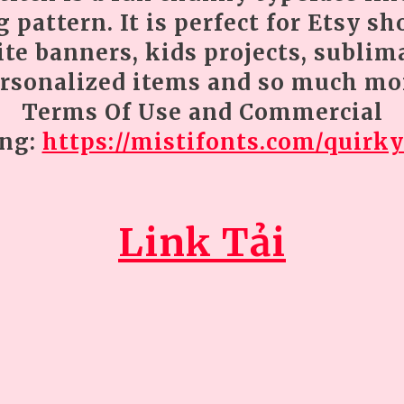
g pattern. It is perfect for Etsy sh
te banners, kids projects, sublim
rsonalized items and so much mo
Terms Of Use and Commercial
ing:
https://mistifonts.com/quirky
Link Tải