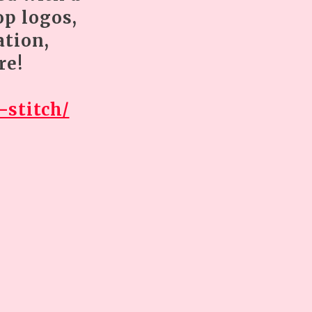
op logos,
ation,
re!
-stitch/