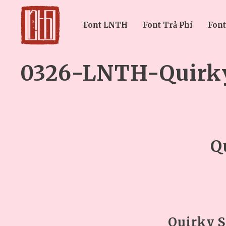
Font LNTH
Font Trả Phí
Font
0326-LNTH-Quirky
Q
Quirky S