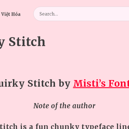
Search
 Việt Hóa
for:
 Stitch
uirky
Stitch
by
Misti’s Fon
Note of the author
titch is a fun chunky typeface lin